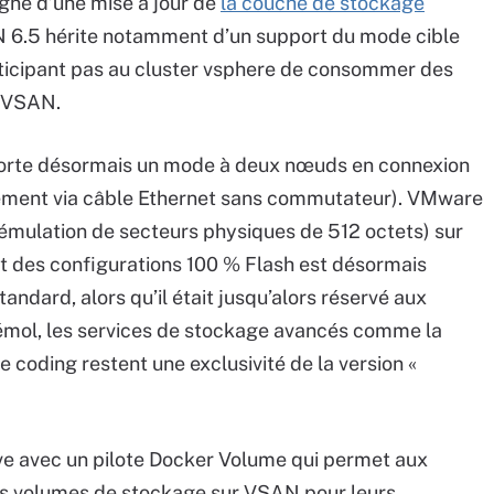
ne d’une mise à jour de
la couche de stockage
6.5 hérite notamment d’un support du mode cible
rticipant pas au cluster vsphere de consommer des
r VSAN.
porte désormais un mode à deux nœuds en connexion
tement via câble Ethernet sans commutateur). VMware
émulation de secteurs physiques de 512 octets) sur
rt des configurations 100 % Flash est désormais
tandard, alors qu’il était jusqu’alors réservé aux
bémol, les services de stockage avancés comme la
e coding restent une exclusivité de la version «
ve avec un pilote Docker Volume qui permet aux
des volumes de stockage sur VSAN pour leurs