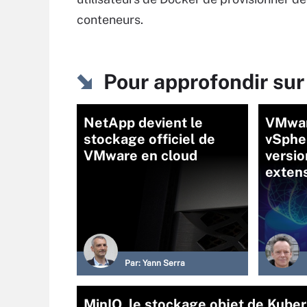
conteneurs.
Pour approfondir su
NetApp devient le
VMwar
stockage officiel de
vSphe
VMware en cloud
versio
extens
Par:
Yann Serra
MinIO, le stockage objet de Kube