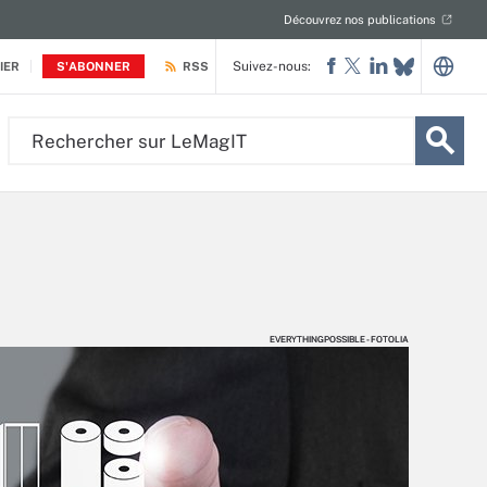
Découvrez nos publications
Suivez-nous:
IER
S'ABONNER
RSS
Rechercher
sur
LeMagIT
EVERYTHINGPOSSIBLE - FOTOLIA
EVERYTHINGPOSSIBLE - FOTOLIA