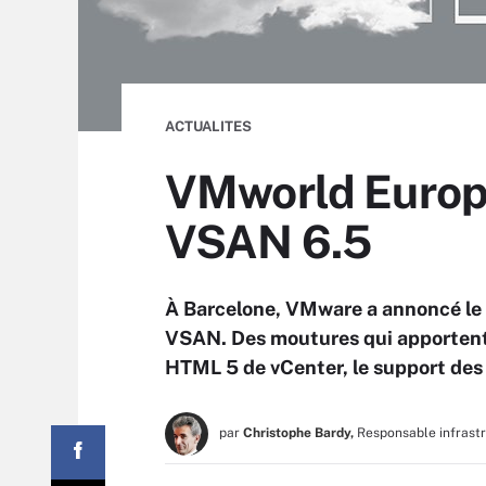
ACTUALITES
VMworld Europe
VSAN 6.5
À Barcelone, VMware a annoncé le 
VSAN. Des moutures qui apportent
HTML 5 de vCenter, le support des
par
Christophe Bardy,
Responsable infrast