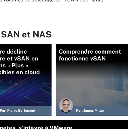
r SAN et NAS
e décline
Comprendre comment
re et vSAN en
fonctionne vSAN
ns « Plus »
ibles en cloud
Par:
Pierre Berlemont
Par:
James Miller
rnetes, s’intègre à VMware