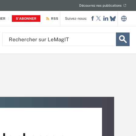
Découvrez nos publications
Suivez-nous:
IER
S'ABONNER
RSS
Rechercher
sur
LeMagIT