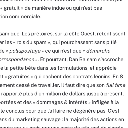
 « gratuit » de manière indue ou qui n’est pas
tion commerciale.
samique. Les prétoires, sur la côte Ouest, retentissent
les « rois du spam », qui pourchassent sans pitié
de «
pollupostage
» ce qui n’est que «
démarche
correspondance
». Et pourtant, Dan Balsam s’accroche,
e la petite bête dans les formulations, et apprécie
 « gratuites » qui cachent des contrats léonins. En 8
lement cessé de travailler. Il faut dire que son
full time
rapporté plus d’un million de dollars jusqu’à présent,
rtées et des « dommages & intérêts » infligés à la
ble conclus pour que l’affaire ne dégénère pas. C’est
isans du marketing sauvage : la majorité des actions en
 haute cour » mais par une sorte de tribunal de simple