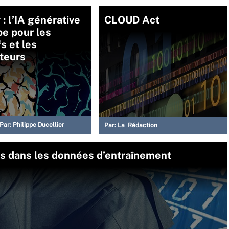
y : l’IA générative
CLOUD Act
e pour les
fs et les
teurs
Par:
Philippe Ducellier
Par:
La Rédaction
ais dans les données d’entraînement