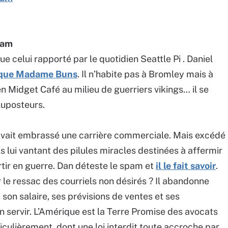
pam
e celui rapporté par le quotidien Seattle Pi . Daniel
 que Madame Buns
. Il n’habite pas à Bromley mais à
n Midget Café au milieu de guerriers vikings… il se
lluposteurs.
avait embrassé une carrière commerciale. Mais excédé
 lui vantant des pilules miracles destinées à affermir
artir en guerre. Dan déteste le spam et
il le fait savoir
.
r le ressac des courriels non désirés ? Il abandonne
 son salaire, ses prévisions de ventes et ses
n servir. L’Amérique est la Terre Promise des avocats
rticulièrement, dont une loi interdit toute accroche par