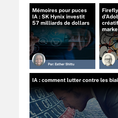
Mémoires pour puces
Firefl
IA : SK Hynix investit
d’Adob
57 milliards de dollars
créati
marke
Par:
Esther Shittu
IA : comment lutter contre les bi