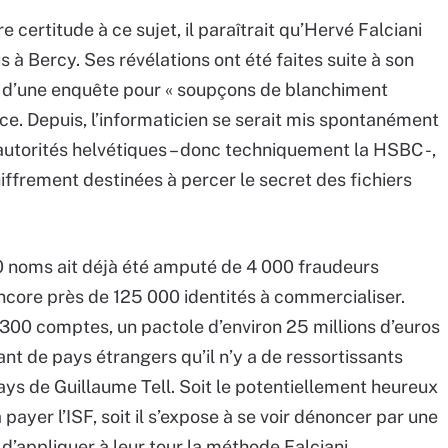
re certitude à ce sujet, il paraîtrait qu’Hervé Falciani
 à Bercy. Ses révélations ont été faites suite à son
re d’une enquête pour « soupçons de blanchiment
Nice. Depuis, l’informaticien se serait mis spontanément
 autorités helvétiques – donc techniquement la HSBC -,
hiffrement destinées à percer le secret des fichiers
00 noms ait déjà été amputé de 4 000 fraudeurs
encore près de 125 000 identités à commercialiser.
 1 300 comptes, un pactole d’environ 25 millions d’euros
nt de pays étrangers qu’il n’y a de ressortissants
ys de Guillaume Tell. Soit le potentiellement heureux
yer l’ISF, soit il s’expose à se voir dénoncer par une
’appliquer à leur tour la méthode Falciani.