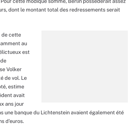
s. Pour cette modique somme, Berlin possèderait assez
rs, dont le montant total des redressements serait
e de cette
otamment au
élictueux est
ude
nse Volker
é de vol. Le
ôté, estime
édent avait
ux ans jour
dans une banque du Lichtenstein avaient également été
s d‘euros.