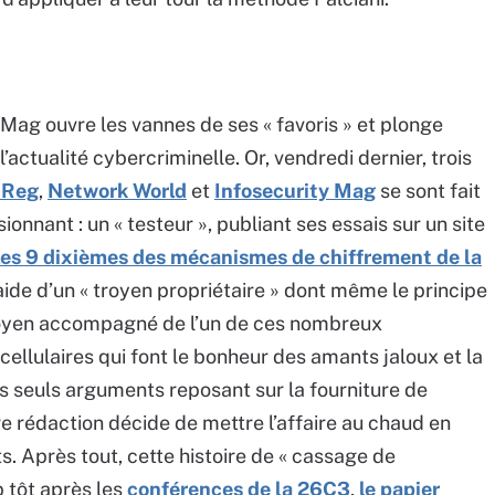
-Mag ouvre les vannes de ses « favoris » et plonge
l’actualité cybercriminelle. Or, vendredi dernier, trois
 Reg
,
Network World
et
Infosecurity Mag
se sont fait
onnant : un « testeur », publiant ses essais sur un site
les 9 dixièmes des mécanismes de chiffrement de la
l’aide d’un « troyen propriétaire » dont même le principe
troyen accompagné de l’un de ces nombreux
llulaires qui font le bonheur des amants jaloux et la
s seuls arguments reposant sur la fourniture de
 rédaction décide de mettre l’affaire au chaud en
 Après tout, cette histoire de « cassage de
p tôt après les
conférences de la 26C3
,
le papier