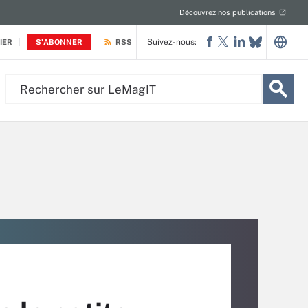
Découvrez nos publications
Suivez-nous:
IER
S'ABONNER
RSS
Rechercher
sur
LeMagIT