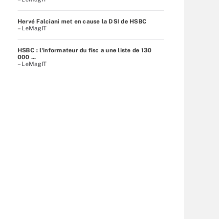
Hervé Falciani met en cause la DSI de HSBC
– LeMagIT
HSBC : l'informateur du fisc a une liste de 130
000 ...
– LeMagIT