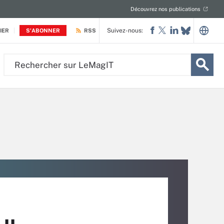
Découvrez nos publications
Suivez-nous:
IER
S'ABONNER
RSS
Rechercher
sur
LeMagIT