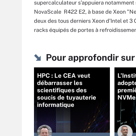
supercalculateur s’appuiera notamment 
NovaScale R422 E2, à base de Xeon "Ne
deux des tous derniers Xeon d’Intel et 3
racks équipés de portes à refroidissemen
Pour approfondir su
HPC : Le CEA veut
L’Inst
débarrasser les
adopte
scientifiques des
premi
soucis de tuyauterie
NVMe
informatique