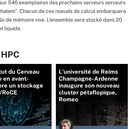
sur 540 exemplaires des prochains serveurs serveurs
halem". Chacun de ces noeuds de calcul embarquera
 Go de mémoire vive. L’ensemble sera stocké dans 20
t liquide.
r HPC
itut du Cerveau
L'université de Reims
 en avant-
Champagne-Ardenne
ère un stockage
inaugure son nouveau
/RoCE
cluster pétaflopique,
Romeo