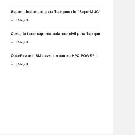
Supercalculateurs petaflopiques : le "SuperMUC"
...
– LeMagIT
Curie, le futur supercalculateur civil pétaflopique
...
– LeMagIT
OpenPower : IBM ouvre un centre HPC POWER à
...
– LeMagIT