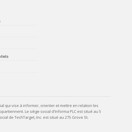
s
tiels