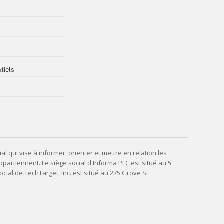
s
tiels