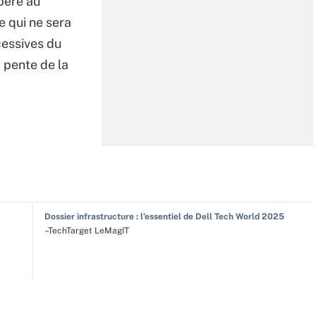
père au
e qui ne sera
cessives du
 pente de la
Dossier infrastructure : l'essentiel de Dell Tech World 2025
–TechTarget LeMagIT