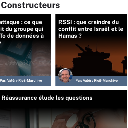
r Constructeurs
ttaque : ce que
RSSI : que craindre du
ait du groupe qui
conflit entre Israël et le
 To de données à
Hamas ?
y
Par:
Valéry Rieß-Marchive
Par:
Valéry Rieß-Marchive
e Réassurance élude les questions