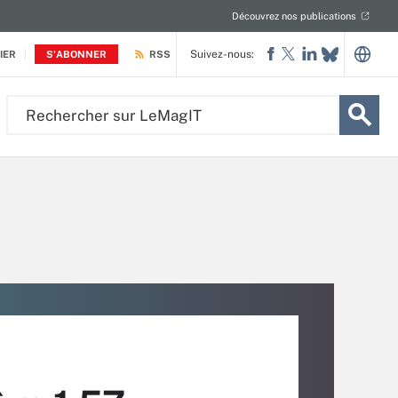
Découvrez nos publications
Suivez-nous:
IER
S'ABONNER
RSS
Rechercher
sur
LeMagIT