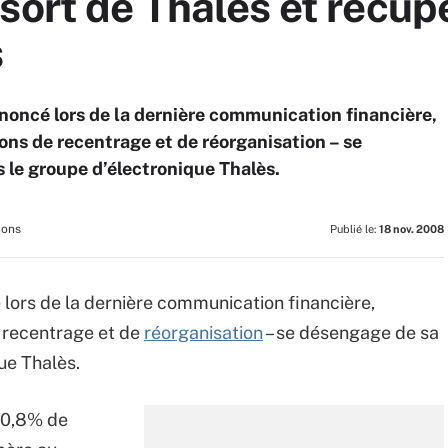
sort de Thalès et récup
s
oncé lors de la dernière communication financière,
ons de recentrage et de réorganisation – se
 le groupe d’électronique Thalès.
ions
Publié le:
18 nov. 2008
ors de la dernière communication financière,
e recentrage et de
réorganisation
– se désengage de sa
ue Thalès.
 20,8% de