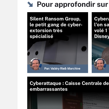
Pour approfondir su
Silent Ransom Group,
Cybera
le petit gang de cyber-
l’on s
extorsion très
volé 1
spécialisé
Disne
Par:
Valéry Rieß-Marchive
Cyberattaque : Caisse Centrale d
embarrassantes