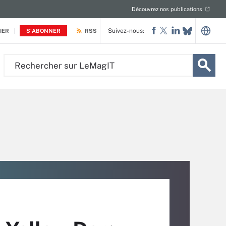
Découvrez nos publications
Suivez-nous:
IER
S'ABONNER
RSS
Rechercher
sur
LeMagIT