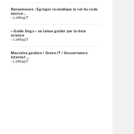
Ransomware : Egregor revendique le vol du code
source...
– LeMagIT
« Guide Dogs » se laisse guider par la data
science
– LeMagIT
Mauvaise gestion / Green IT / Gouvernance
Internet …
– LeMagIT