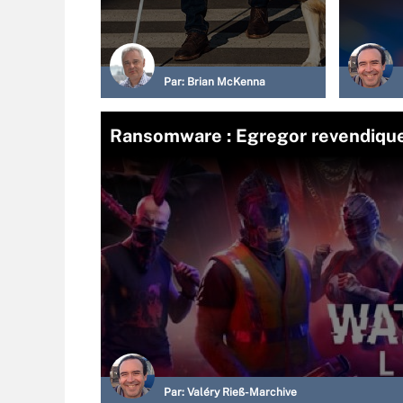
Par:
Brian McKenna
Ransomware : Egregor revendique
Par:
Valéry Rieß-Marchive