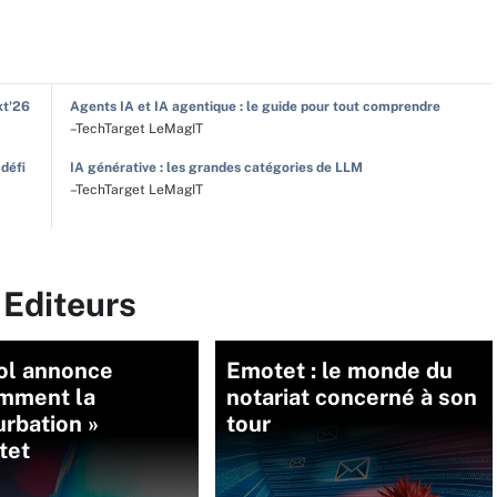
xt'26
Agents IA et IA agentique : le guide pour tout comprendre
–TechTarget LeMagIT
 défi
IA générative : les grandes catégories de LLM
–TechTarget LeMagIT
 Editeurs
ol annonce
Emotet : le monde du
mment la
notariat concerné à son
urbation »
tour
tet