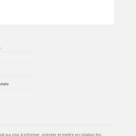
s
tiels