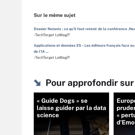
Sur le même sujet
Dossier Nutanix : ce qu'il faut retenir de la conférence .Ne
–TechTarget LeMagIT
Applications et données 25 – Les éditeurs français face au
de l'IA ...
–TechTarget LeMagIT
Pour approfondir sur
« Guide Dogs » se
Europ
laisse guider par la data
prude
science
« pert
d’Emo