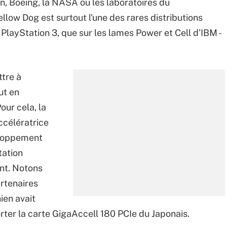
, Boeing, la NASA ou les laboratoires du
llow Dog est surtout l'une des rares distributions
 PlayStation 3, que sur les lames Power et Cell d'IBM -
ttre à
ut en
our cela, la
ccélératrice
eloppement
tation
nt. Notons
artenaires
ien avait
rter la carte GigaAccell 180 PCIe du Japonais.