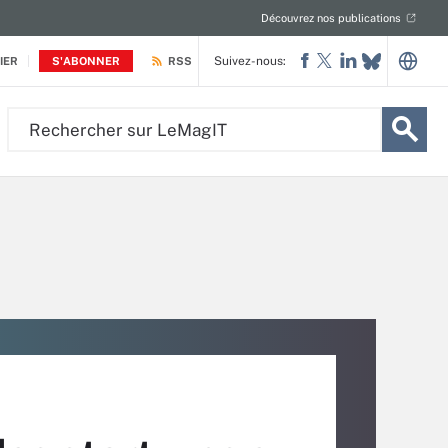
Découvrez nos publications
Suivez-nous:
IER
S'ABONNER
RSS
Rechercher
sur
LeMagIT