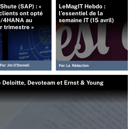
Shute (SAP) : «
LeMagIT Hebdo :
clients ont opté
l’essentiel de la
S/4HANA au
semaine IT (15 avril)
r trimestre »
Par:
Jim O'Donnell
Par:
La Rédaction
e Deloitte, Devoteam et Ernst & Young