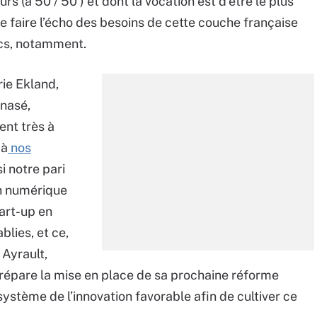
rs (à 50 / 50 ) et dont la vocation est d’être le plus
e faire l’écho des besoins de cette couche française
ics, notamment.
ie Ekland,
énasé,
ent très à
 à
nos
i notre pari
on numérique
art-up en
blies, et ce,
Ayrault,
répare la mise en place de sa prochaine réforme
-système de l’innovation favorable afin de cultiver ce