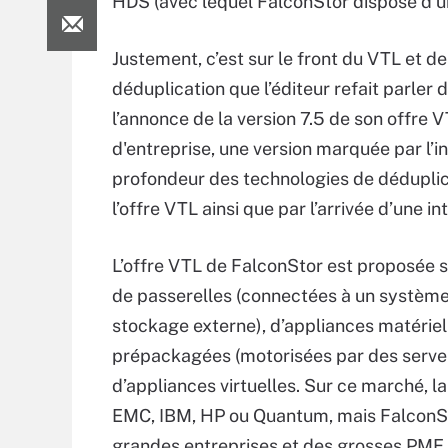
HDS (avec lequel FalconStor dispose d’un
Justement, c’est sur le front du VTL et de
déduplication que l’éditeur refait parler d
l’annonce de la version 7.5 de son offre 
d'entreprise, une version marquée par l’i
profondeur des technologies de déduplic
l’offre VTL ainsi que par l’arrivée d’une i
L’offre VTL de FalconStor est proposée 
de passerelles (connectées à un systèm
stockage externe), d’appliances matériel
prépackagées (motorisées par des serveu
d’appliances virtuelles. Sur ce marché, 
EMC, IBM, HP ou Quantum, mais FalconStor
grandes entreprises et des grosses PME n