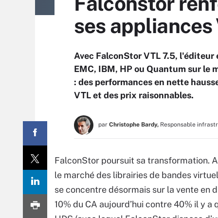
Falconstor renf
ses appliances
Avec FalconStor VTL 7.5, l'éditeu
EMC, IBM, HP ou Quantum sur le m
: des performances en nette hausse
VTL et des prix raisonnables.
par
Christophe Bardy,
Responsable infrast
FalconStor poursuit sa transformation. 
le marché des librairies de bandes virtue
se concentre désormais sur la vente en di
10% du CA aujourd’hui contre 40% il y a