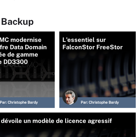
r Backup
EMC modernise
L'essentiel sur
ffre Data Domain
FalconStor FreeStor
rée de gamme
le DD3300
Par:
Christophe Bardy
Par:
Christophe Bardy
 dévoile un modèle de licence agressif