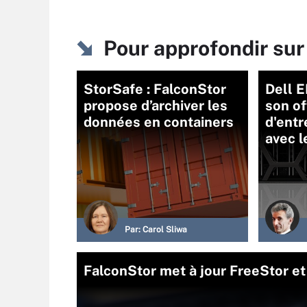
Pour approfondir su
StorSafe : FalconStor
Dell 
propose d’archiver les
son o
données en containers
d'ent
avec 
Par:
Carol Sliwa
FalconStor met à jour FreeStor et