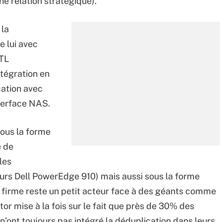
e relation stratégique).
 la
e lui avec
VTL
ntégration en
ation avec
nterface NAS.
sous la forme
e de
les
rs Dell PowerEdge 910) mais aussi sous la forme
la firme reste un petit acteur face à des géants comme
 mise à la fois sur le fait que près de 30% des
’ont toujours pas intégré la déduplication dans leurs