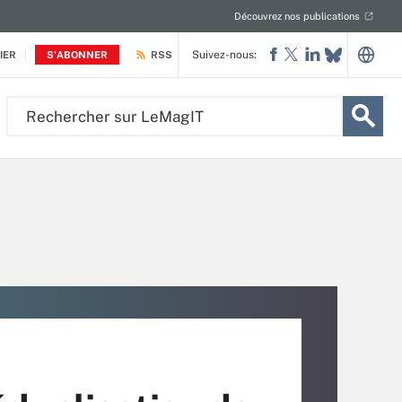
Découvrez nos publications
Suivez-nous:
IER
S'ABONNER
RSS
Rechercher
sur
LeMagIT