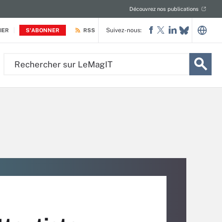
Découvrez nos publications
Suivez-nous:
IER
S'ABONNER
RSS
Rechercher
sur
LeMagIT