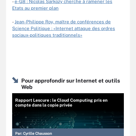
-
e-G8 : Nicolas Sarkozy cherche à ramener les
Etats au premier plan
-
Jean-Philippe Roy, maître de conférences de
Science Politique : «Internet attaque des ordres
sociaux-politiques traditionnels»
Pour approfondir sur Internet et outils
Web
Rapport Lescure : le Cloud Computing pris en
compte dans la copie privée
Par:
Cyrille Chausson