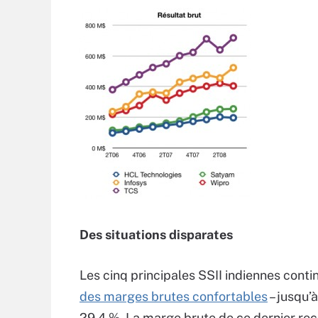
Des situations disparates
Les cinq principales SSII indiennes contin
des marges brutes confortables
– jusqu’
29,4 %. La marge brute de ce dernier rec