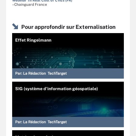
Webinar Th Real Cost of CVEs (FR)
–Chainguard France
Pour approfondir sur Externalisation
Effet Ringelmann
Par:
La Rédaction TechTarget
SIG (système d'information géospatiale)
Par:
La Rédaction TechTarget