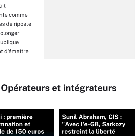
ait
sante comme
es de riposte
rolonger
publique
ant d'émettre
 Opérateurs et intégrateurs
 : première
Sunil Abraham, CIS :
mnation et
"Avec l’e-G8, Sarkozy
e de 150 euros
restreint la liberté