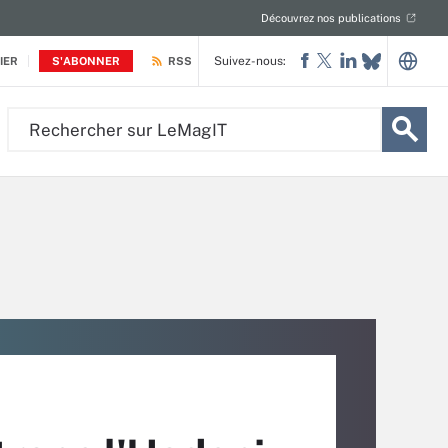
Découvrez nos publications
Suivez-nous:
IER
S'ABONNER
RSS
Rechercher
sur
LeMagIT