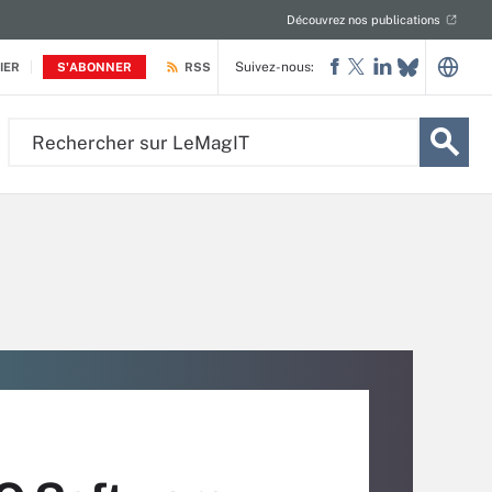
Découvrez nos publications
Suivez-nous:
IER
S'ABONNER
RSS
Rechercher
sur
LeMagIT