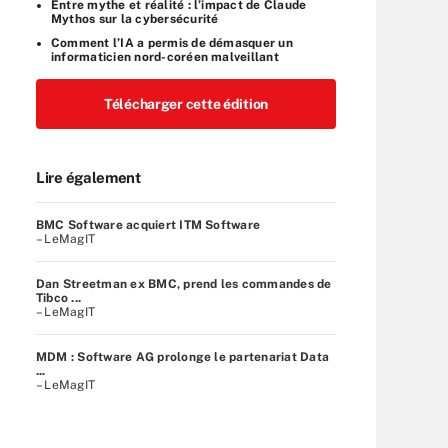
Entre mythe et réalité : l’impact de Claude
Mythos sur la cybersécurité
Comment l’IA a permis de démasquer un
informaticien nord-coréen malveillant
Télécharger cette édition
Lire également
BMC Software acquiert ITM Software
– LeMagIT
Dan Streetman ex BMC, prend les commandes de
Tibco ...
– LeMagIT
MDM : Software AG prolonge le partenariat Data
...
– LeMagIT