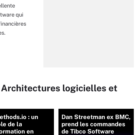
ellente
tware qui
financières
es.
Architectures logicielles et
thods.io : un
Dan Streetman ex BMC,
le de la
prend les commandes
formation en
de Tibco Software