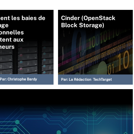
nt les baies de
Cinder (OpenStack
age
Block Storage)
ionnelles
tent aux
neurs
Par:
Christophe Bardy
Par:
La Rédaction TechTarget