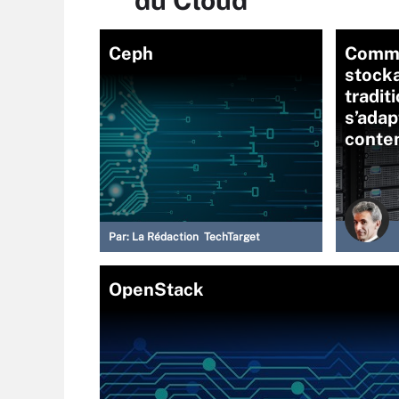
du Cloud
Ceph
Comme
stock
tradit
s’adap
conte
Par:
La Rédaction TechTarget
OpenStack