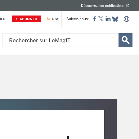
Découvrez nos publications
Suivez-nous:
IER
S'ABONNER
RSS
Rechercher
sur
LeMagIT