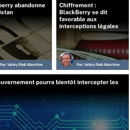
berry abandonne
Chiffrement :
istan
BlackBerry se dit
favorable aux
interceptions légales
Par:
Valéry Rieß-Marchive
Par:
Valéry Rieß-Marchive
ouvernement pourra bientôt intercepter les