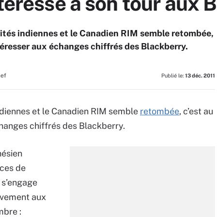
ntéresse à son tour aux 
orités indiennes et le Canadien RIM semble retombée,
ntéresser aux échanges chiffrés des Blackberry.
hef
Publié le:
13 déc. 2011
 indiennes et le Canadien RIM semble
retombée
, c’est au
changes chiffrés des Blackberry.
nésien
ices de
 s’engage
itivement aux
mbre :