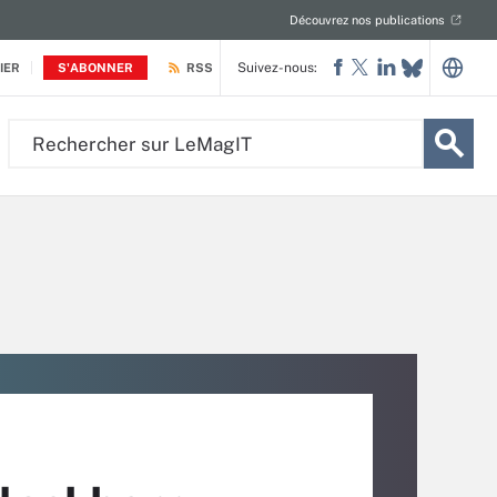
Découvrez nos publications
Suivez-nous:
IER
S'ABONNER
RSS
Rechercher
sur
LeMagIT