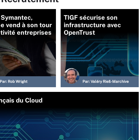
 Symantec,
TIGF sécurise son
e vend à son tour
infrastructure avec
tivité entreprises
OpenTrust
Par:
Rob Wright
Par:
Valéry Rieß-Marchive
nçais du Cloud