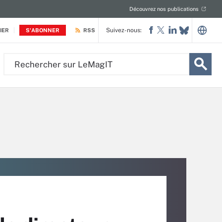
Découvrez nos publications
Suivez-nous:
IER
S'ABONNER
RSS
Rechercher
sur
LeMagIT