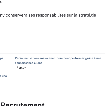
e.
ny conservera ses responsabilités sur la stratégie
Ops
Personnalisation cross-canal : comment performer grâce à une
connaissance client
–Replay
à une
r Recrutement