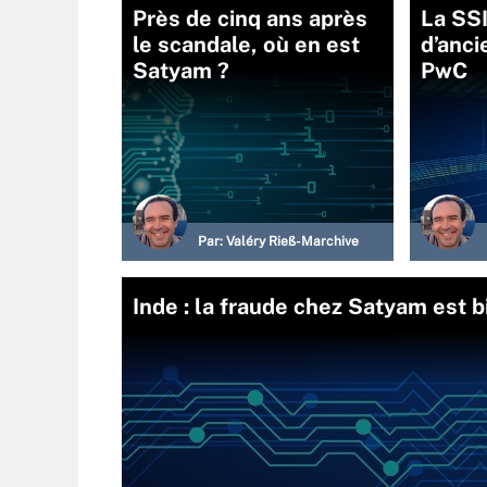
Près de cinq ans après
La SS
le scandale, où en est
d’anci
Satyam ?
PwC
Par:
Valéry Rieß-Marchive
Inde : la fraude chez Satyam est 