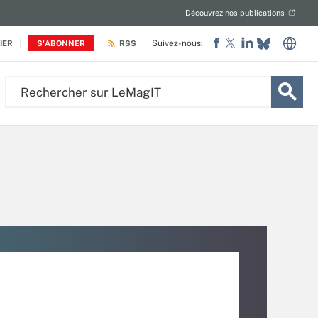
Découvrez nos publications
Suivez-nous:
IER
S'ABONNER
RSS
Rechercher
sur
LeMagIT