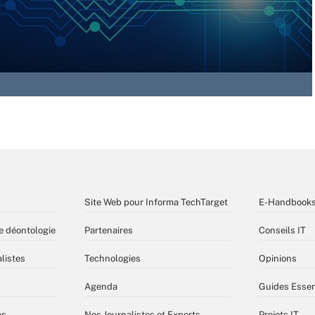
Site Web pour Informa TechTarget
E-Handbook
e déontologie
Partenaires
Conseils IT
listes
Technologies
Opinions
Agenda
Guides Essen
es
Nos Journalistes et Experts
Projets IT