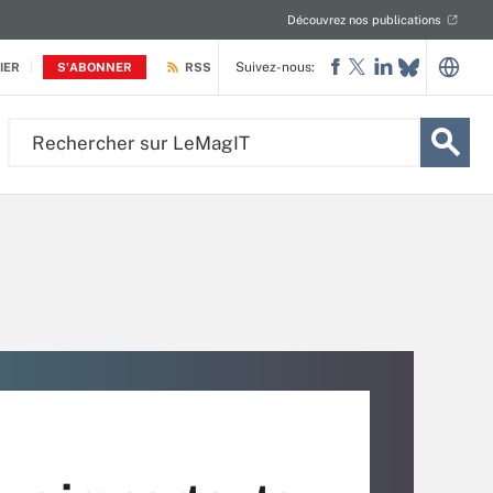
Découvrez nos publications
Suivez-nous:
IER
S'ABONNER
RSS
Rechercher
sur
LeMagIT