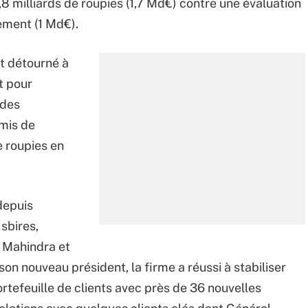
8,8 milliards de roupies (1,7 Md€) contre une évaluation
lement (1 Md€).
t détourné à
t pour
 des
mis de
e roupies en
depuis
sbires,
 Mahindra et
n nouveau président, la firme a réussi à stabiliser
ortefeuille de clients avec près de 36 nouvelles