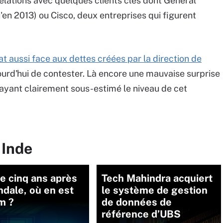
relations avec quelques clients clés dont Général
u'en 2013) ou Cisco, deux entreprises qui figurent
t aussi face aux dettes créées par la direction de
jourd'hui de contester. Là encore une mauvaise surprise
ayant clairement sous-estimé le niveau de cet
 Inde
e cinq ans après
Tech Mahindra acquiert
ndale, où en est
le système de gestion
m ?
de données de
référence d’UBS