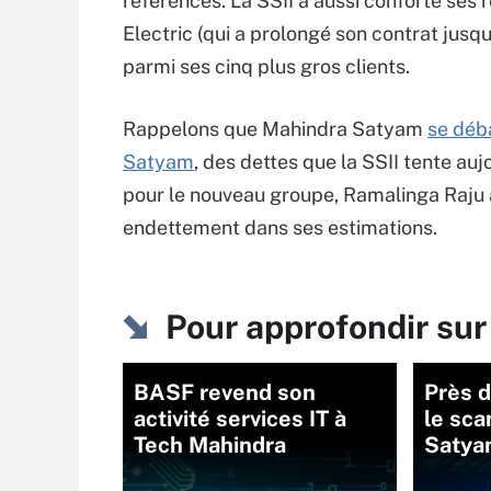
références. La SSII a aussi conforté ses 
Electric (qui a prolongé son contrat jusq
parmi ses cinq plus gros clients.
Rappelons que Mahindra Satyam
se déba
Satyam
, des dettes que la SSII tente au
pour le nouveau groupe, Ramalinga Raju 
endettement dans ses estimations.
Pour approfondir sur
BASF revend son
Près d
activité services IT à
le sca
Tech Mahindra
Satya