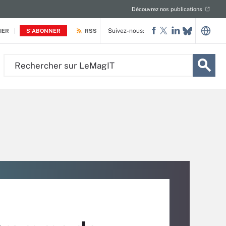
Découvrez nos publications
Suivez-nous:
IER
S'ABONNER
RSS
Rechercher
sur
LeMagIT