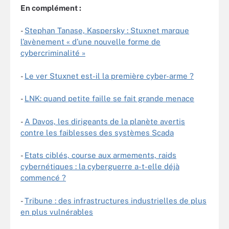
En complément :
-
Stephan Tanase, Kaspersky : Stuxnet marque
l’avènement « d’une nouvelle forme de
cybercriminalité »
-
Le ver Stuxnet est-il la première cyber-arme ?
-
LNK: quand petite faille se fait grande menace
-
A Davos, les dirigeants de la planète avertis
contre les faiblesses des systèmes Scada
-
Etats ciblés, course aux armements, raids
cybernétiques : la cyberguerre a-t-elle déjà
commencé ?
-
Tribune : des infrastructures industrielles de plus
en plus vulnérables