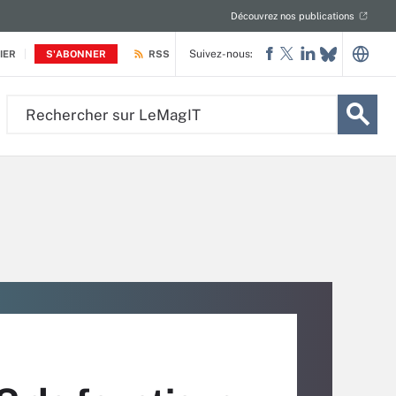
Découvrez nos publications
Suivez-nous:
IER
S'ABONNER
RSS
Rechercher
sur
LeMagIT