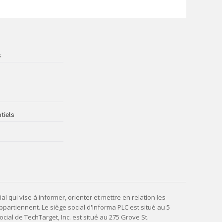
s
tiels