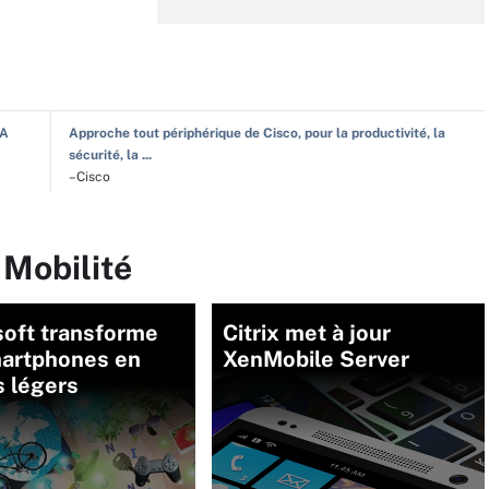
IA
Approche tout périphérique de Cisco, pour la productivité, la
sécurité, la ...
–Cisco
 Mobilité
soft transforme
Citrix met à jour
martphones en
XenMobile Server
s légers