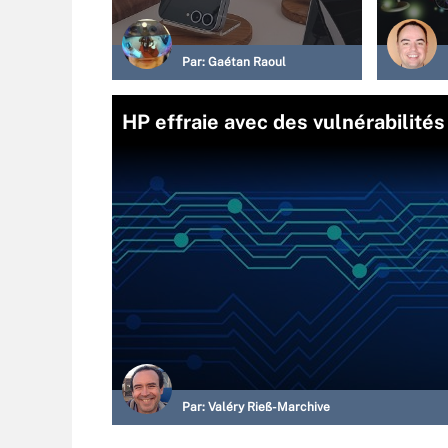
Par:
Gaétan Raoul
HP effraie avec des vulnérabilit
Par:
Valéry Rieß-Marchive