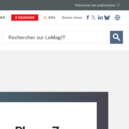
Découvrez nos publications
Suivez-nous:
IER
S'ABONNER
RSS
Rechercher
sur
LeMagIT