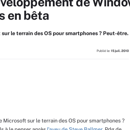
développement de Windo
s en bêta
 sur le terrain des OS pour smartphones ? Peut-être.
Publié le:
15 juil. 2010
e Microsoft sur le terrain des OS pour smartphones ?
ils à le penser après
l’aveu de Steve Ballmer
, Pdg de