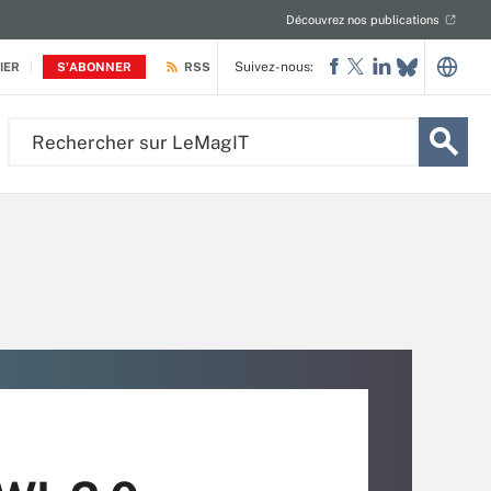
Découvrez nos publications
Suivez-nous:
IER
S'ABONNER
RSS
Rechercher
sur
LeMagIT