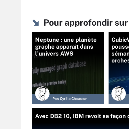
Pour approfondir su
Neptune : une planète
CubicW
graphe apparaît dans
pouss
l’univers AWS
séman
orches
Par:
Cyrille Chausson
Avec DB2 10, IBM revoit sa façon