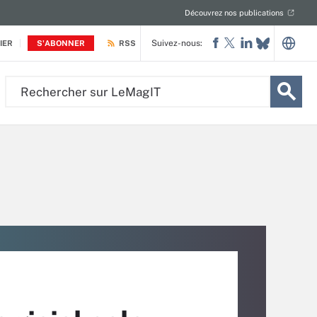
Découvrez nos publications
Suivez-nous:
IER
S'ABONNER
RSS
Rechercher
sur
LeMagIT