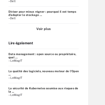
–Dell
Diviser pour mieux régner : pourquoi il est temps
d’adopter le stockage ...
–Dell
Voir plus
Lire également
Data management : open source ou propriétaire,
quel ...
– LeMagIT
La qualité des logiciels, nouveau moteur de l’Open
...
– LeMagIT
La sécurité de Kubernetes soumise aux risques de
la ...
– LeMagIT