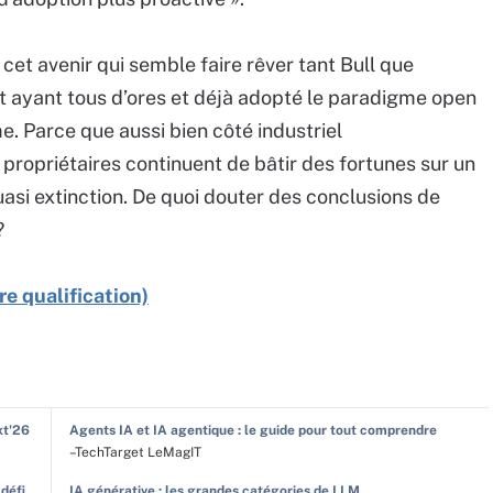
cet avenir qui semble faire rêver tant Bull que
et ayant tous d’ores et déjà adopté le paradigme open
e. Parce que aussi bien côté industriel
s propriétaires continuent de bâtir des fortunes sur un
asi extinction. De quoi douter des conclusions de
?
re qualification)
xt'26
Agents IA et IA agentique : le guide pour tout comprendre
–TechTarget LeMagIT
 défi
IA générative : les grandes catégories de LLM