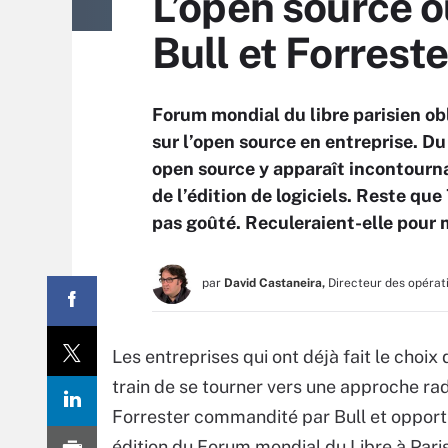
L’open source ou
Bull et Forreste
Forum mondial du libre parisien obl
sur l’open source en entreprise. Du
open source y apparaît incontourna
de l’édition de logiciels. Reste qu
pas goûté. Reculeraient-elle pour 
par
David Castaneira,
Directeur des opérat
Les entreprises qui ont déjà fait le choix
train de se tourner vers une approche rad
Forrester commandité par Bull et opportu
édition du Forum mondial du Libre à Paris