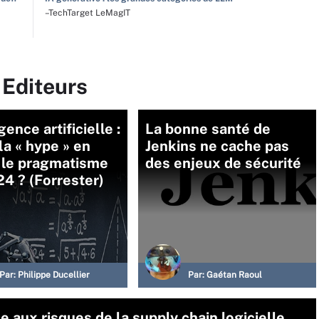
–TechTarget LeMagIT
 Editeurs
gence artificielle :
La bonne santé de
la « hype » en
Jenkins ne cache pas
 le pragmatisme
des enjeux de sécurité
4 ? (Forrester)
Par:
Philippe Ducellier
Par:
Gaétan Raoul
 aux risques de la supply chain logicielle