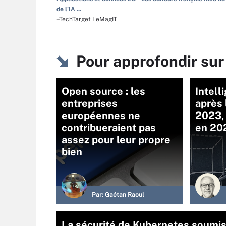
de l'IA ...
–TechTarget LeMagIT
Pour approfondir sur
Open source : les
Intelli
entreprises
après 
européennes ne
2023,
contribueraient pas
en 202
assez pour leur propre
bien
Par:
Gaétan Raoul
La sécurité de Kubernetes soumise