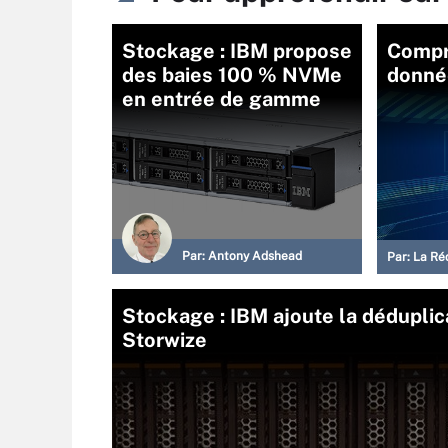
Stockage : IBM propose
Compr
des baies 100 % NVMe
donné
en entrée de gamme
Par:
Antony Adshead
Par:
La Ré
Stockage : IBM ajoute la déduplic
Storwize