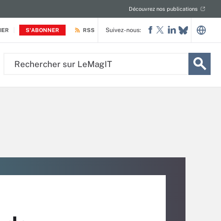
Découvrez nos publications
Suivez-nous:
IER
S'ABONNER
RSS
Rechercher
sur
LeMagIT