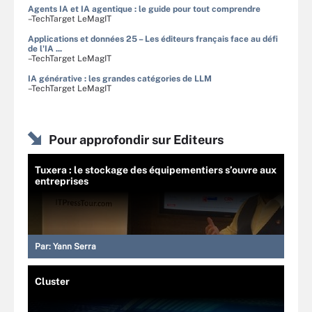
Agents IA et IA agentique : le guide pour tout comprendre
–TechTarget LeMagIT
Applications et données 25 – Les éditeurs français face au défi
de l'IA ...
–TechTarget LeMagIT
IA générative : les grandes catégories de LLM
–TechTarget LeMagIT
Pour approfondir sur Editeurs
Tuxera : le stockage des équipementiers s’ouvre aux
entreprises
Par:
Yann Serra
Cluster