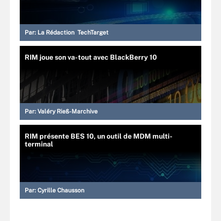
Par:
La Rédaction TechTarget
RIM joue son va-tout avec BlackBerry 10
Par:
Valéry Rieß-Marchive
RIM présente BES 10, un outil de MDM multi-
terminal
Par:
Cyrille Chausson