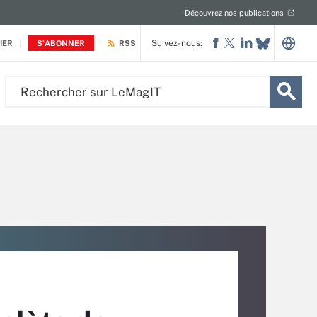
Découvrez nos publications
Suivez-nous:
IER
S'ABONNER
RSS
Rechercher
sur
LeMagIT