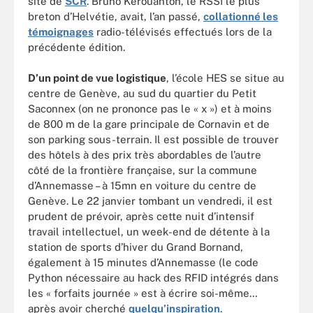
site de
SCR
. Bruno Kerouanton, le RSSI le plus
breton d’Helvétie, avait, l’an passé,
collationné les
témoignages
radio-télévisés effectués lors de la
précédente édition.
D’un point de vue logistique
, l’école HES se situe au
centre de Genève, au sud du quartier du Petit
Saconnex (on ne prononce pas le « x ») et à moins
de 800 m de la gare principale de Cornavin et de
son parking sous-terrain. Il est possible de trouver
des hôtels à des prix très abordables de l’autre
côté de la frontière française, sur la commune
d’Annemasse – à 15mn en voiture du centre de
Genève. Le 22 janvier tombant un vendredi, il est
prudent de prévoir, après cette nuit d’intensif
travail intellectuel, un week-end de détente à la
station de sports d’hiver du Grand Bornand,
également à 15 minutes d’Annemasse (le code
Python nécessaire au hack des RFID intégrés dans
les « forfaits journée » est à écrire soi-même…
après avoir cherché
quelqu’inspiration
.