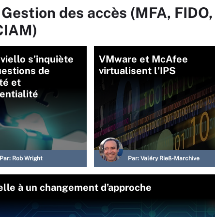
 Gestion des accès (MFA, FIDO,
CIAM)
viello s’inquiète
VMware et McAfee
uestions de
virtualisent l’IPS
té et
entialité
Par:
Rob Wright
Par:
Valéry Rieß-Marchive
elle à un changement d’approche