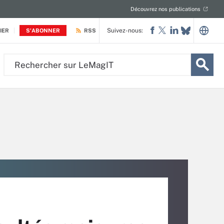
Découvrez nos publications
Suivez-nous:
IER
S'ABONNER
RSS
Rechercher
sur
LeMagIT