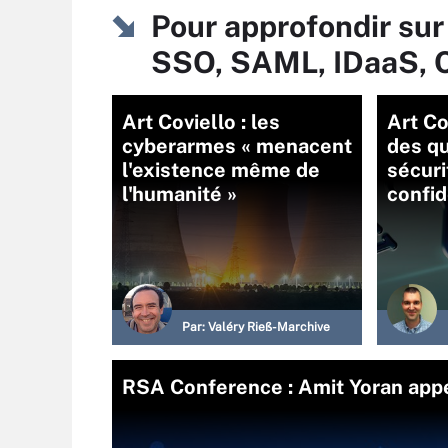
Pour approfondir sur
SSO, SAML, IDaaS, 
Art Coviello : les
Art Co
cyberarmes « menacent
des q
l'existence même de
sécuri
l'humanité »
confid
Par:
Valéry Rieß-Marchive
RSA Conference : Amit Yoran app