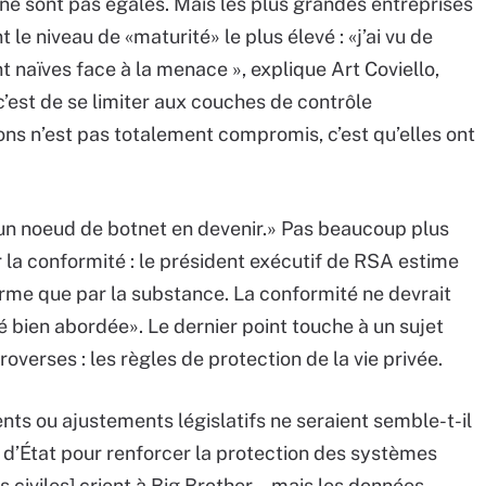
 ne sont pas égales. Mais les plus grandes entreprises
 le niveau de «maturité» le plus élevé : «j’ai vu de
 naïves face à la menace », explique Art Coviello,
c’est de se limiter aux couches de contrôle
ions n’est pas totalement compromis, c’est qu’elles ont
t un noeud de botnet en devenir.» Pas beaucoup plus
 la conformité : le président exécutif de RSA estime
orme que par la substance. La conformité ne devrait
é bien abordée». Le dernier point touche à un sujet
verses : les règles de protection de la vie privée.
nts ou ajustements législatifs ne seraient semble-t-il
n d’État pour renforcer la protection des systèmes
s civiles] crient à Big Brother... mais les données