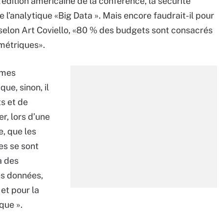
 l’édition américaine de la conférence, la sécurité
 l’analytique «Big Data ». Mais encore faudrait-il pour
 selon Art Coviello, «80 % des budgets sont consacrés
métriques».
tèmes
que, sinon, il
ts et de
er, lors d’une
, que les
es se sont
à des
es données,
 et pour la
que ».