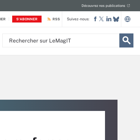
Découvrez nos publications
Suivez-nous:
IER
S'ABONNER
RSS
Rechercher
sur
LeMagIT