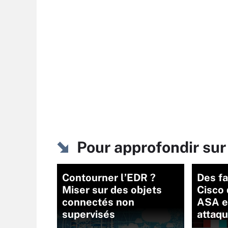
Pour approfondir s
Contourner l’EDR ?
Des fa
Miser sur des objets
Cisco 
connectés non
ASA e
supervisés
attaq