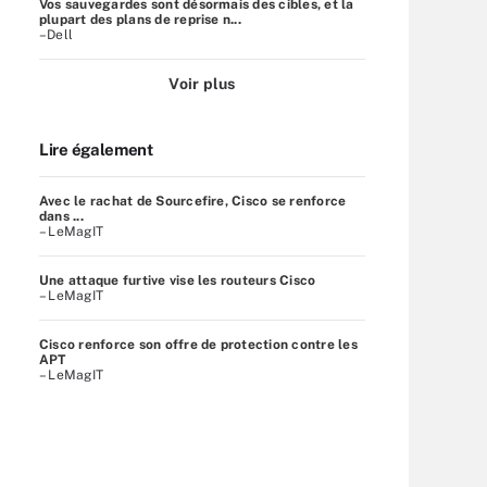
Vos sauvegardes sont désormais des cibles, et la
plupart des plans de reprise n...
–Dell
Voir plus
Lire également
Avec le rachat de Sourcefire, Cisco se renforce
dans ...
– LeMagIT
Une attaque furtive vise les routeurs Cisco
– LeMagIT
Cisco renforce son offre de protection contre les
APT
– LeMagIT