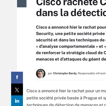
Cisco rachète C
dans la détecti
Cisco a annoncé hier le rachat po
Security, une petite société privée
sécurité et dans les techniques de
« d’analyse comportementale » et « d
de renforcer la stratégie cloud de 
menaces et d’attaques du géant de
par
Christophe Bardy,
Responsable infrast
Cisco a annoncé hier le rachat pour un m
petite société privée basée à Prague et s
techniques de détection de menaces et d