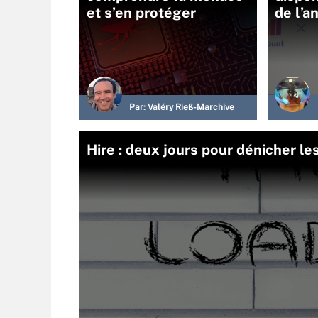
et s’en protéger
de l’a
Par:
Valéry Rieß-Marchive
Hire : deux jours pour dénicher l