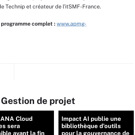
de Technip et créateur de l’itSMF-France.
le programme complet :
www.apmg-
 Gestion de projet
ANA Cloud
Impact AI publie une
es sera
bibliothèque d'outils
ible avant la fin
pour la gouvernance de