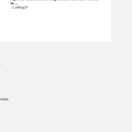
le ...
– LeMagIT
s
tiels