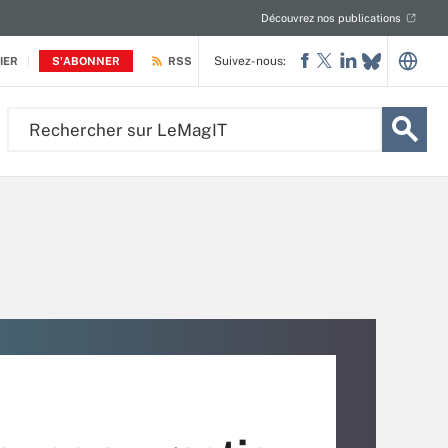
Découvrez nos publications
Suivez-nous:
IER
S'ABONNER
RSS
Rechercher
sur
LeMagIT