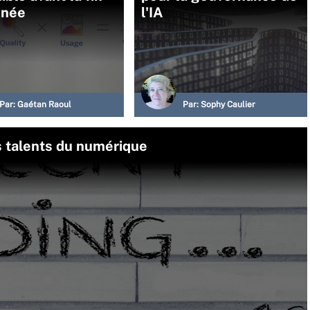
nnée
l'IA
Par:
Gaétan Raoul
Par:
Sophy Caulier
es talents du numérique