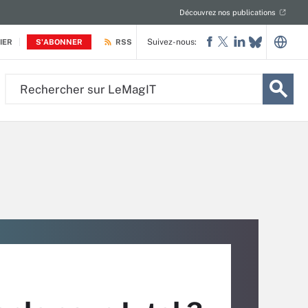
Découvrez nos publications
Suivez-nous:
IER
S'ABONNER
RSS
Rechercher
sur
LeMagIT