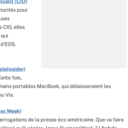
ncent (CIO)
torités pour
euses
 CIO, elles
 qui
 d'EDS.
pleInsider)
ette fois,
hains portables MacBook, qui délaisseraient les
ou Via.
ess Week)
errogations de la presse éco américaine. Que va faire