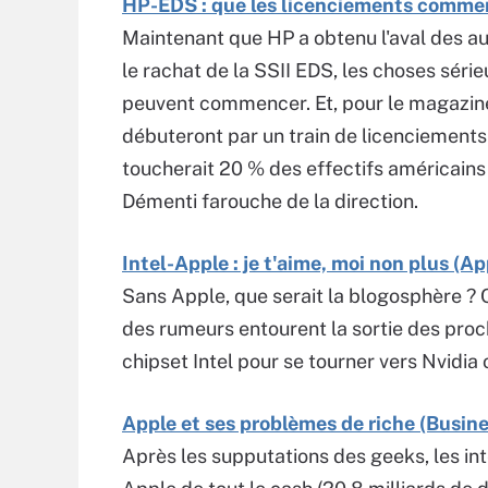
HP-EDS : que les licenciements comme
Maintenant que HP a obtenu l'aval des au
le rachat de la SSII EDS, les choses séri
peuvent commencer. Et, pour le magazine
débuteront par un train de licenciements
toucherait 20 % des effectifs américains
Démenti farouche de la direction.
Intel-Apple : je t'aime, moi non plus (Ap
Sans Apple, que serait la blogosphère ? C
des rumeurs entourent la sortie des proc
chipset Intel pour se tourner vers Nvidia 
Apple et ses problèmes de riche (Busin
Après les supputations des geeks, les int