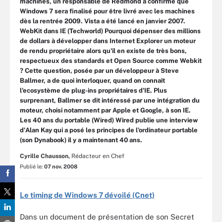
machines, un responsable de Redmond a confirmé que
Windows 7 sera finalisé pour être livré avec les machines
dès la rentrée 2009. Vista a été lancé en janvier 2007.
WebKit dans IE (Techworld) Pourquoi dépenser des millions
de dollars à développer dans Internet Explorer un moteur
de rendu propriétaire alors qu'il en existe de très bons,
respectueux des standards et Open Source comme Webkit
? Cette question, posée par un développeur à Steve
Ballmer, a de quoi interloquer, quand on connaît
l'ecosystème de plug-ins propriétaires d'IE. Plus
surprenant, Ballmer se dit intéressé par une intégration du
moteur, choisi notamment par Apple et Google, à son IE.
Les 40 ans du portable (Wired) Wired publie une interview
d'Alan Kay qui a posé les principes de l'ordinateur portable
(son Dynabook) il y a maintenant 40 ans.
Cyrille Chausson,
Rédacteur en Chef
Publié le:
07 nov. 2008
Le timing de Windows 7 dévoilé (Cnet)
Dans un document de présentation de son Secret