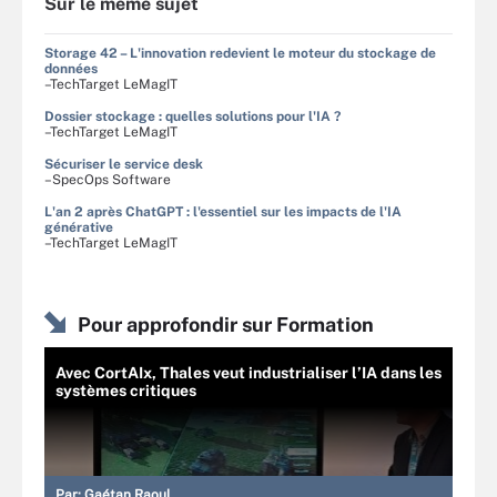
Sur le même sujet
Storage 42 – L'innovation redevient le moteur du stockage de
données
–TechTarget LeMagIT
Dossier stockage : quelles solutions pour l'IA ?
–TechTarget LeMagIT
Sécuriser le service desk
–SpecOps Software
L'an 2 après ChatGPT : l'essentiel sur les impacts de l'IA
générative
–TechTarget LeMagIT
Pour approfondir sur Formation
Avec CortAIx, Thales veut industrialiser l’IA dans les
systèmes critiques
Par:
Gaétan Raoul