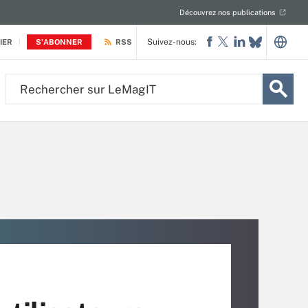
Découvrez nos publications
Suivez-nous:
IER
S'ABONNER
RSS
Rechercher
sur
LeMagIT