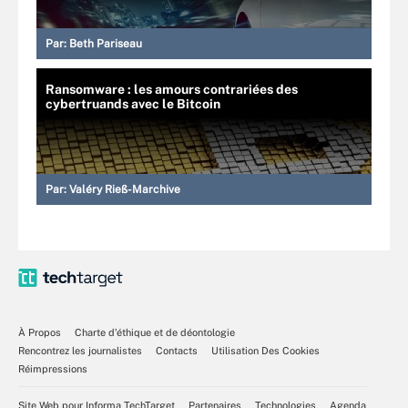
Par:
Beth Pariseau
Ransomware : les amours contrariées des
cybertruands avec le Bitcoin
Par:
Valéry Rieß-Marchive
À Propos
Charte d’éthique et de déontologie
Rencontrez les journalistes
Contacts
Utilisation Des Cookies
Réimpressions
Site Web pour Informa TechTarget
Partenaires
Technologies
Agenda