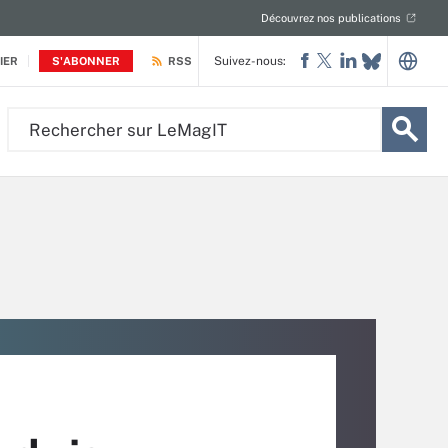
Découvrez nos publications
Suivez-nous:
IER
S'ABONNER
RSS
Rechercher
sur
LeMagIT