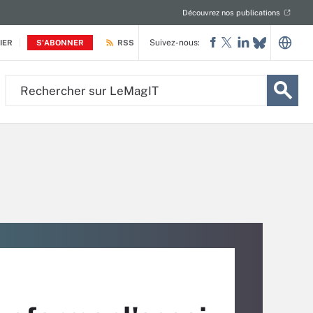
Découvrez nos publications
Suivez-nous:
IER
S'ABONNER
RSS
Rechercher
sur
LeMagIT