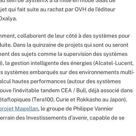
 au sein de SystemX à la mise en mode Saas de
et qui fait suite au rachat par OVH de l'éditeur
 Oxalya.
mment, collaborent de leur côté à des systèmes pour
duite. Dans la quinzaine de projets qui sont ou seront
ment des sujets comme la supervision des systèmes
, la gestion intelligente des énergies (Alcatel-Lucent,
 des systèmes embarqués sur des environnements multi-
 calcul hautes performances (autour des systèmes
rouve l'inévitable tandem CEA / Bull, déjà associé dans
taflopiques (Tera100, Curie et Rokkasho au Japon).
projet Magellan
, le groupe de Philippe Vannier
terrain des Investissements d'avenir, capable de se