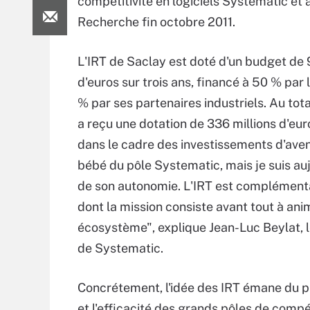
compétitivité en logiciels Systematic et 
Recherche fin octobre 2011.
L'IRT de Saclay est doté d'un budget de 
d'euros sur trois ans, financé à 50 % par l
% par ses partenaires industriels. Au to
a reçu une dotation de 336 millions d'eur
dans le cadre des investissements d'aveni
bébé du pôle Systematic, mais je suis auj
de son autonomie. L'IRT est complémenta
dont la mission consiste avant tout à ani
écosystème", explique Jean-Luc Beylat, l
de Systematic.
Concrétement, l'idée des IRT émane du pr
et l'efficacité des grands pôles de compé