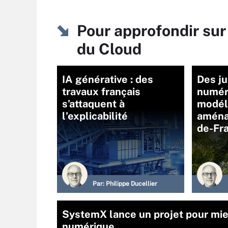
Pour approfondir sur
du Cloud
IA générative : des
Des j
travaux français
numér
s’attaquent à
modéli
l’explicabilité
aména
de-Fr
Par:
Philippe Ducellier
SystemX lance un projet pour mie
numérique