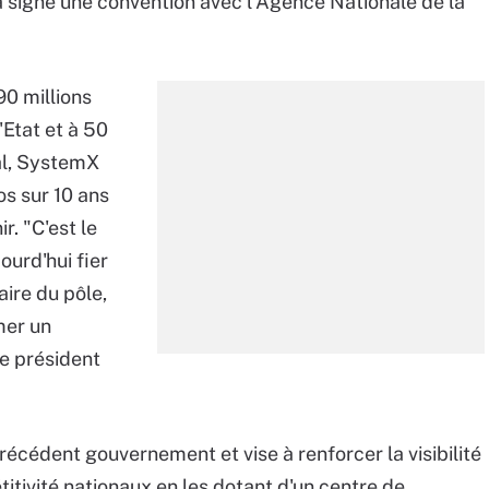
a signé une convention avec l'Agence Nationale de la
90 millions
'Etat et à 50
tal, SystemX
os sur 10 ans
r. "C'est le
ourd'hui fier
ire du pôle,
mer un
e président
écédent gouvernement et vise à renforcer la visibilité
titivité nationaux en les dotant d'un centre de