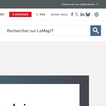
Découvrez nos publications
Suivez-nous:
IER
S'ABONNER
RSS
Rechercher
sur
LeMagIT