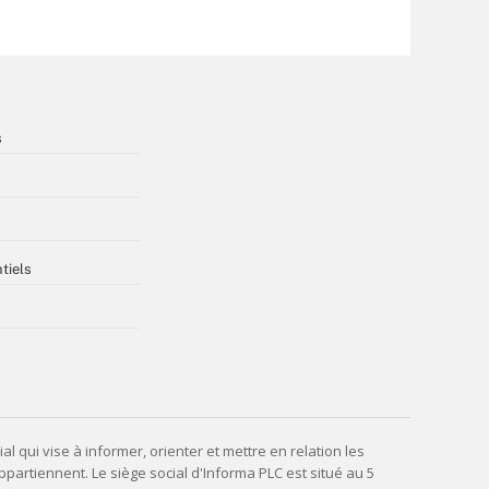
s
tiels