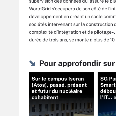
supervision des données qui assure le pil
WorldGrid s’occupera de son côté de l’in
développement en créant un socle commun
sociétés intervenant sur la construction 
complexité d’intégration et de pilotage»
durée de trois ans, se monte à plus de 10 
Pour approfondir sur
Sur le campus Iseran
SG Par
(Atos), passé, présent
Smart 
et futur du nucléaire
débou
cohabitent
l’IT… 