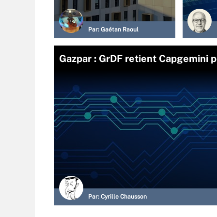
Par:
Gaétan Raoul
Gazpar : GrDF retient Capgemini p
Par:
Cyrille Chausson