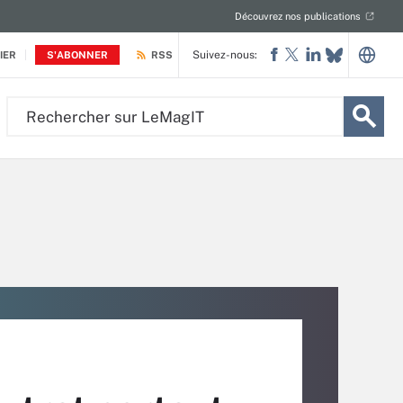
Découvrez nos publications
Suivez-nous:
IER
S'ABONNER
RSS
Rechercher
sur
LeMagIT