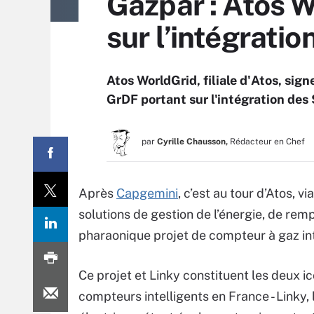
Gazpar : Atos W
sur l’intégratio
Atos WorldGrid, filiale d'Atos, sign
GrDF portant sur l'intégration des 
par
Cyrille Chausson,
Rédacteur en Chef
Après
Capgemini
, c’est au tour d’Atos, v
solutions de gestion de l’énergie, de rem
pharaonique projet de compteur à gaz int
Ce projet et Linky constituent les deux i
compteurs intelligents en France - Linky,