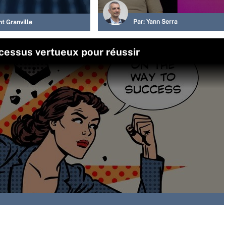
Par:
Yann Serra
t Granville
ocessus vertueux pour réussir