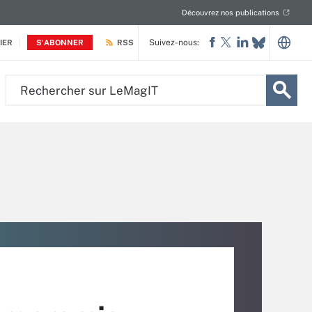
Découvrez nos publications
Suivez-nous:
IER
S'ABONNER
RSS
Rechercher
sur
LeMagIT