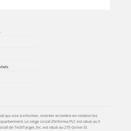
s
tiels