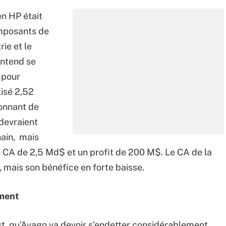
en HP était
omposants de
ie et le
entend se
 pour
isé 2,52
onnant de
devraient
hain, mais
un CA de 2,5 Md$ et un profit de 200 M$. Le CA de la
, mais son bénéfice en forte baisse.
ement
est qu’Avago va devoir s’endetter considérablement