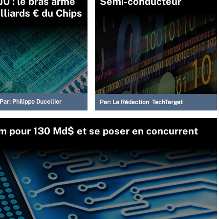
JU : le bras armé
Semi-conducteur
illiards € du Chips
Par:
Philippe Ducellier
Par:
La Rédaction TechTarget
 pour 130 Md$ et se poser en concurrent