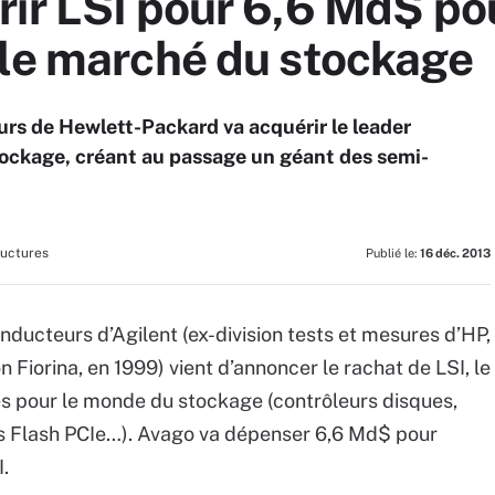
ir LSI pour 6,6 Md$ po
 le marché du stockage
rs de Hewlett-Packard va acquérir le leader
ockage, créant au passage un géant des semi-
ructures
Publié le:
16 déc. 2013
nducteurs d’Agilent (ex-division tests et mesures d’HP,
 Fiorina, en 1999) vient d’annoncer le rachat de LSI, le
s pour le monde du stockage (contrôleurs disques,
es Flash PCIe…). Avago va dépenser 6,6 Md$ pour
.