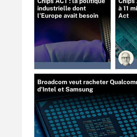
Chips ACT : la politique
Chips 
industrielle dont
à 11 m
l’Europe avait besoin
Act
Broadcom veut racheter Qualcomm
d'Intel et Samsung