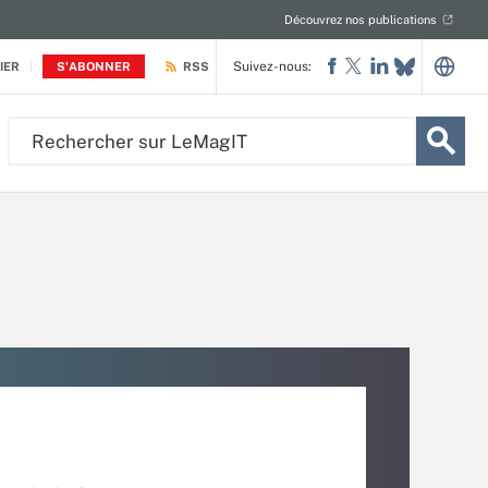
Découvrez nos publications
Suivez-nous:
IER
S'ABONNER
RSS
Rechercher
sur
LeMagIT