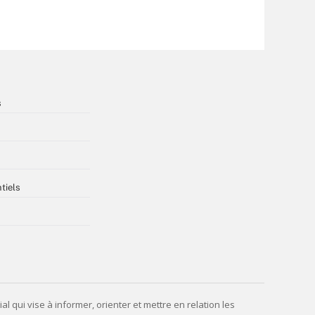
s
tiels