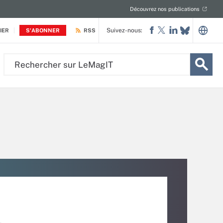
Découvrez nos publications
Suivez-nous:
IER
S'ABONNER
RSS
Rechercher
sur
LeMagIT