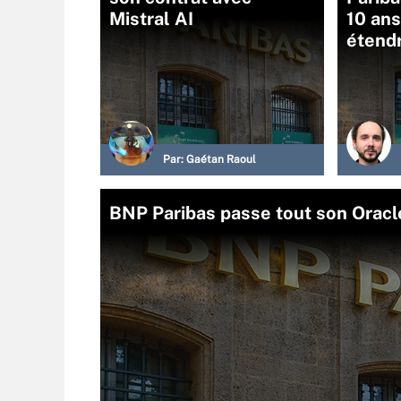
Mistral AI
10 ans
étendr
Par:
Gaétan Raoul
BNP Paribas passe tout son Oracle