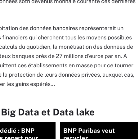
onnées sotn devenus monnaie courante ces dernières
xploitation des données bancaires représenterait un
 financiers qui cherchent tous les moyens possibles
s calculs du quotidien, la monétisation des données de
deux banques près de 27 millions d’euros par an. A
 quittent ces établissements en masse pour ce tourner
 la protection de leurs données privées, auxquel cas,
r les gains espérés...
 Big Data et Data lake
dédié : BNP
BNP Paribas veut
s repart pour
recycler