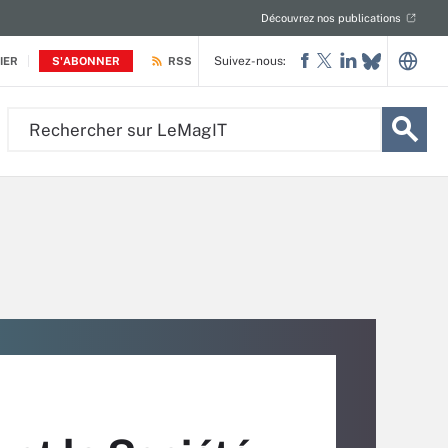
Découvrez nos publications
Suivez-nous:
IER
S'ABONNER
RSS
Rechercher
sur
LeMagIT