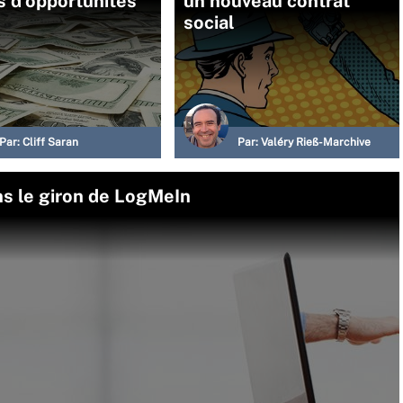
s d’opportunités
un nouveau contrat
social
Par:
Cliff Saran
Par:
Valéry Rieß-Marchive
ans le giron de LogMeIn