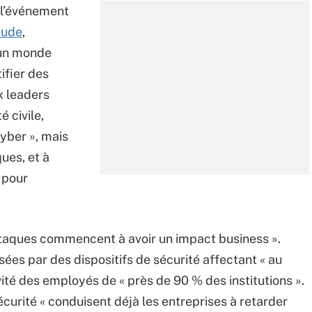
 l’événement
tude
,
s un monde
ifier des
x leaders
é civile,
cyber », mais
ques, et à
 pour
ttaques commencent à avoir un impact business ».
es par des dispositifs de sécurité affectant « au
té des employés de « près de 90 % des institutions ».
écurité « conduisent déjà les entreprises à retarder