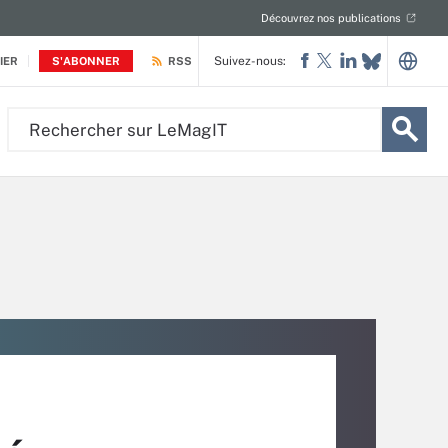
Découvrez nos publications
Suivez-nous:
IER
S'ABONNER
RSS
Rechercher
sur
LeMagIT