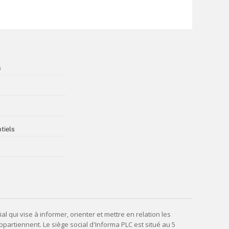
s
tiels