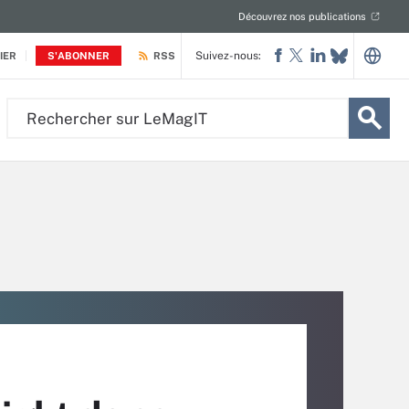
Découvrez nos publications
Suivez-nous:
IER
S'ABONNER
RSS
Rechercher
sur
LeMagIT