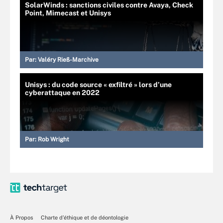
SolarWinds : sanctions civiles contre Avaya, Check
Point, Mimecast et Unisys
Par:
Valéry Rieß-Marchive
Unisys : du code source « exfiltré » lors d’une
cyberattaque en 2022
Par:
Rob Wright
À Propos
Charte d’éthique et de déontologie