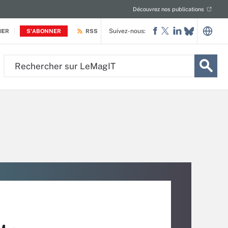
Découvrez nos publications
Suivez-nous:
IER
S'ABONNER
RSS
Rechercher
sur
LeMagIT