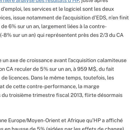
rnière analyse des résultats d’HP
, juste après
’emploi, les services et le logiciel sont les deux
ices, issue notamment de l’acquisition d’EDS, n’en finit
de 6% sur un an, largement liées à la contre-
(-8% sur un an) qui représentent près des 2/3 du CA
e un axe de croissance avant l’acquisition calamiteuse
son CA reculer de 5% sur un an, à 959 M$, du fait
de licences. Dans le même temps, toutefois, les
at de cette contre-performance, la marge
 du troisième trimestre fiscal 2013, flirte désormais
zone Europe/Moyen-Orient et Afrique qu’HP a affiché
s en hausse de 5% (aidées par les effets de change).