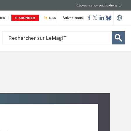
Découvrez nos publications
Suivez-nous:
IER
S'ABONNER
RSS
Rechercher
sur
LeMagIT