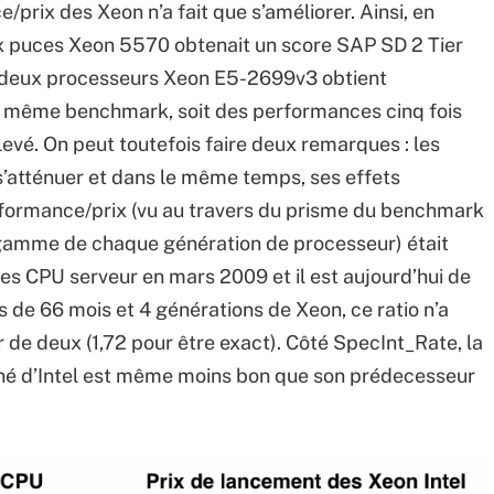
e/prix des Xeon n’a fait que s’améliorer. Ainsi, en
x puces Xeon 5570 obtenait un score SAP SD 2 Tier
 deux processeurs Xeon E5-2699v3 obtient
u même benchmark, soit des performances cinq fois
levé. On peut toutefois faire deux remarques : les
 s’atténuer et dans le même temps, ses effets
formance/prix (vu au travers du prisme du benchmark
 gamme de chaque génération de processeur) était
s les CPU serveur en mars 2009 et il est aujourd’hui de
s de 66 mois et 4 générations de Xeon, ce ratio n’a
de deux (1,72 pour être exact). Côté SpecInt_Rate, la
r né d’Intel est même moins bon que son prédecesseur