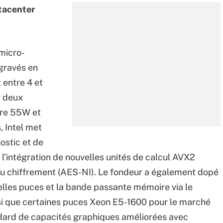
atacenter
 micro-
 gravés en
 entre 4 et
r deux
tre 55W et
, Intel met
ostic et de
 l’intégration de nouvelles unités de calcul AVX2
au chiffrement (AES-NI). Le fondeur a également dopé
velles puces et la bande passante mémoire via le
si que certaines puces Xeon E5-1600 pour le marché
ndard de capacités graphiques améliorées avec